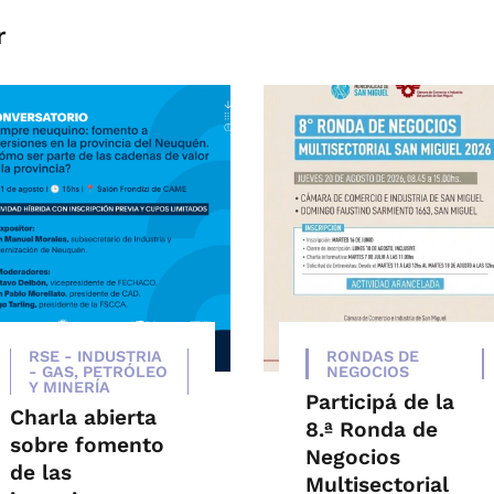
r
RSE - INDUSTRIA
RONDAS DE
- GAS, PETRÓLEO
NEGOCIOS
Y MINERÍA
Participá de la
Charla abierta
8.ª Ronda de
sobre fomento
Negocios
de las
Multisectorial