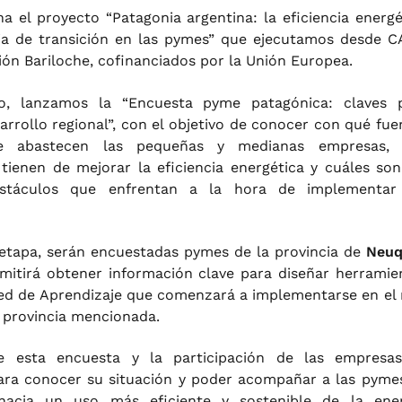
a el proyecto “Patagonia argentina: la eficiencia energé
ia de transición en las pymes” que ejecutamos desde 
ión Bariloche, cofinanciados por la Unión Europea.
o, lanzamos la “Encuesta pyme patagónica: claves 
arrollo regional”, con el objetivo de conocer con qué fue
e abastecen las pequeñas y medianas empresas,
tienen de mejorar la eficiencia energética y cuáles son
obstáculos que enfrentan a la hora de implementar
etapa, serán encuestadas pymes de la provincia de
Neuq
mitirá obtener información clave para diseñar herramie
Red de Aprendizaje que comenzará a implementarse en el
 provincia mencionada.
e esta encuesta y la participación de las empresa
ara conocer su situación y poder acompañar a las pyme
 hacia un uso más eficiente y sostenible de la ener