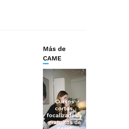
Más de
CAME
Cursos
cortos,
focalizados y
gratuitos de