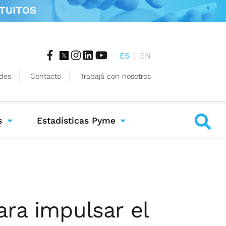
TUITOS
ES
|
EN
des
Contacto
Trabajá con nosotros
s
Estadísticas Pyme
ra impulsar el