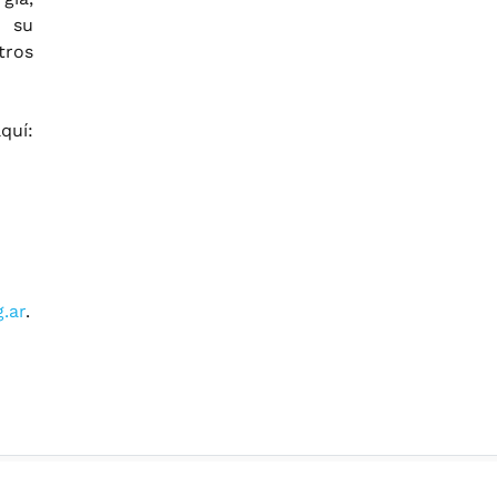
 su
tros
uí:
.ar
.