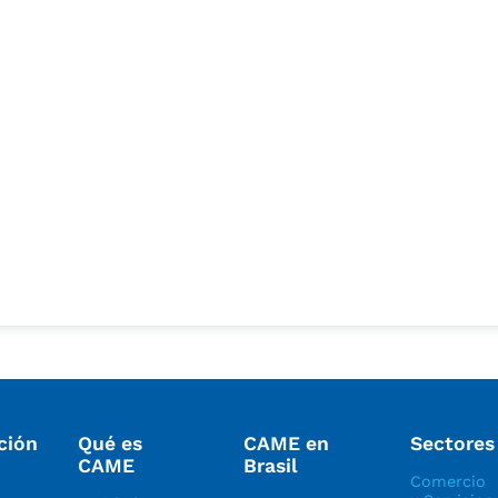
ción
Qué es
CAME en
Sectores
CAME
Brasil
Comercio