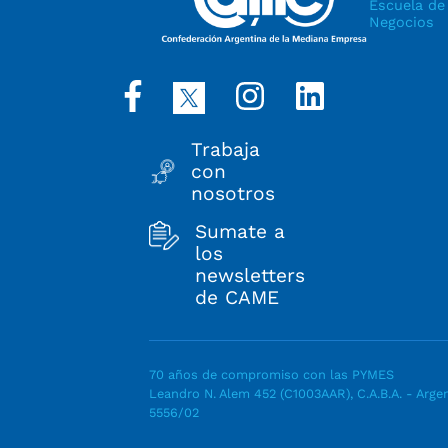
Escuela de
Negocios
Trabaja
con
nosotros
Sumate a
los
newsletters
de CAME
70 años de compromiso con las PYMES
Leandro N. Alem 452 (C1003AAR), C.A.B.A. - Argen
5556/02