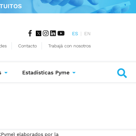
TUITOS
ES
|
EN
des
Contacto
Trabajá con nosotros
s
Estadísticas Pyme
CPyme) elaborados por la